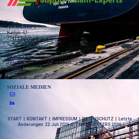
ANSCHRIFT
Karlstr. 42
27419 Sittensen
KONTAKT
Telefon:
+49 (0)4282 63493-69
E-Mail:
info@tw-consulters.com
SOZIALE MEDIEN
START
|
KONTAKT
|
IMPRESSUM
|
DATENSCHUTZ
| Letzte
Änderungen: 22.Juli 2026 © TW CONSULTERS 2026